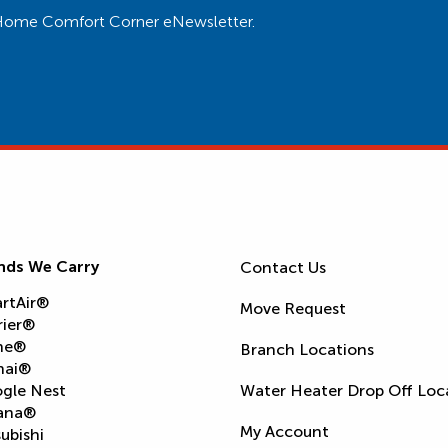
ur Home Comfort Corner eNewsletter.
nds We Carry
Contact Us
rtAir®
Move Request
rier®
ne®
Branch Locations
nai®
gle Nest
Water Heater Drop Off Loc
ana®
My Account
ubishi