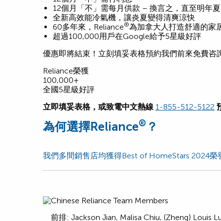
12個月「不」需每月供款 – 換言之，直至明年
全新高效能冷氣機，讓炎夏變得清爽涼快
®
60多年來，Reliance
為加拿大人打造舒適的家
超過100,000用戶在Google給予5星級好評
優惠即將結束！立刻填妥表格預約我們前來免費咨
Reliance榮獲
100,000+
全國5星級好評
立即填妥表格，或致電中文熱線
1-855-512-5122
®
為何選擇Reliance
？
我們多間銷售店均獲得Best of HomeStars 2024榮
前排: Jackson Jian, Malisa Chiu, (Zheng) Louis Lu