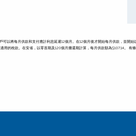
客戶可以將每月供款和支付應計利息延遲12個月。在12個月後才開始每月供款，並開始以
199起，加上適用的稅款。在安省，以零首期及120個月攤還期計算，每月供款額為$107.