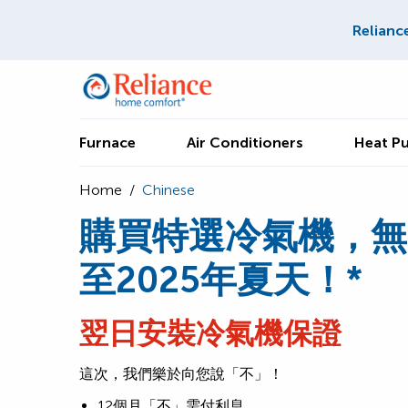
Relianc
Furnace
Air Conditioners
Heat P
Home
/
Chinese
購買特選冷氣機，無
至2025年夏天！*
翌日安裝冷氣機保證
這次，我們樂於向您說「不」！
12個月「不」需付利息